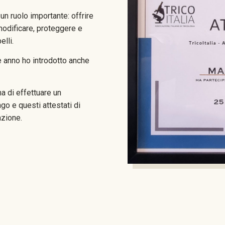
n ruolo importante: offrire
 modificare, proteggere e
elli.
he anno ho introdotto anche
ma di effettuare un
ngo e questi attestati di
azione.