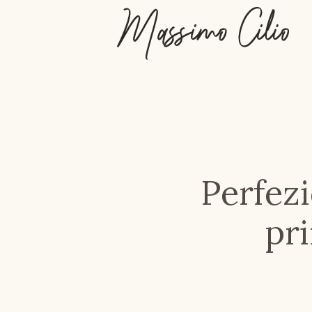
Perfez
pr