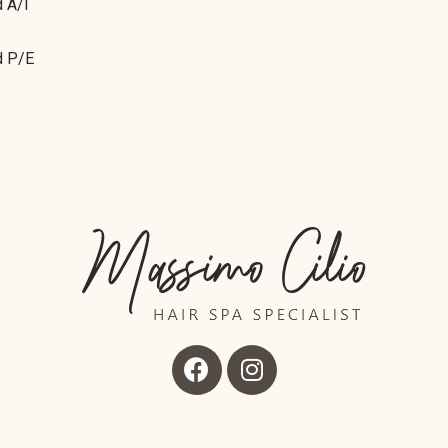
 A/I
d P/E